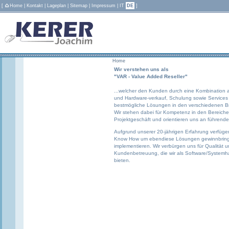
[
Home
|
Kontakt
|
Lageplan
|
Sitemap
|
Impressum
|
IT
DE
]
Home
Wir verstehen uns als
"VAR - Value Added Reseller"
...welcher den Kunden durch eine Kombination 
und Hardware-verkauf, Schulung sowie Services
bestmögliche Lösungen in den verschiedenen Br
Wir stehen dabei für Kompetenz in den Bereiche
Projektgeschäft und orientieren uns an führend
Aufgrund unserer 20-jährigen Erfahrung verfüge
Know How um ebendiese Lösungen gewinnbrin
implementieren. Wir verbürgen uns für Qualität 
Kundenbetreuung, die wir als Software/System
bieten.